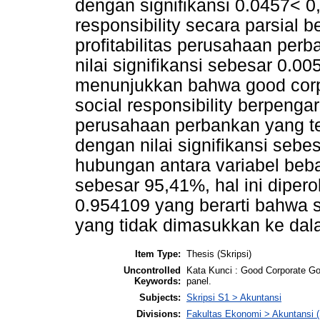
dengan signifikansi 0.0457< 0,
responsibility secara parsial 
profitabilitas perusahaan perb
nilai signifikansi sebesar 0.00
menunjukkan bahwa good corp
social responsibility berpengar
perusahaan perbankan yang terd
dengan nilai signifikansi seb
hubungan antara variabel beba
sebesar 95,41%, hal ini dipero
0.954109 yang berarti bahwa s
yang tidak dimasukkan ke dal
Item Type:
Thesis (Skripsi)
Uncontrolled
Kata Kunci : Good Corporate Gove
Keywords:
panel.
Subjects:
Skripsi S1 > Akuntansi
Divisions:
Fakultas Ekonomi > Akuntansi 