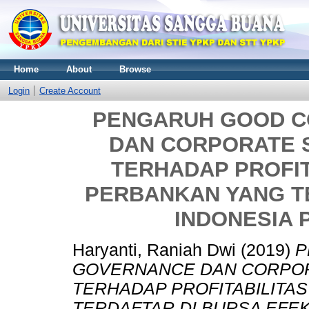
Home
About
Browse
Login
Create Account
PENGARUH GOOD 
DAN CORPORATE S
TERHADAP PROFI
PERBANKAN YANG T
INDONESIA P
Haryanti, Raniah Dwi
(2019)
P
GOVERNANCE DAN CORPORA
TERHADAP PROFITABILITA
TERDAFTAR DI BURSA EFEK