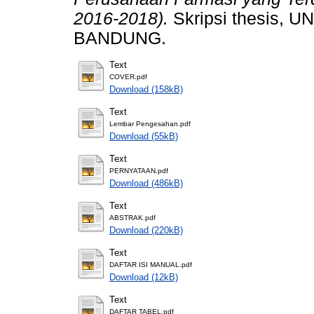
2016-2018).
Skripsi thesis,
BANDUNG.
Text
COVER.pdf
Download (158kB)
Text
Lembar Pengesahan.pdf
Download (55kB)
Text
PERNYATAAN.pdf
Download (486kB)
Text
ABSTRAK.pdf
Download (220kB)
Text
DAFTAR ISI MANUAL.pdf
Download (12kB)
Text
DAFTAR TABEL.pdf