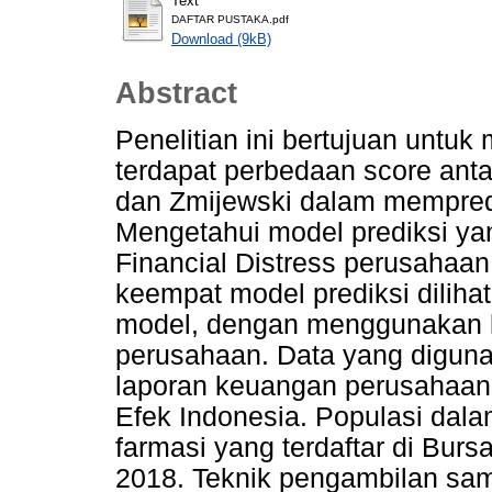
Text
DAFTAR PUSTAKA.pdf
Download (9kB)
Abstract
Penelitian ini bertujuan untu
terdapat perbedaan score anta
dan Zmijewski dalam mempredik
Mengetahui model prediksi ya
Financial Distress perusahaan
keempat model prediksi dilihat
model, dengan menggunakan k
perusahaan. Data yang digunak
laporan keuangan perusahaan 
Efek Indonesia. Populasi dala
farmasi yang terdaftar di Burs
2018. Teknik pengambilan sa