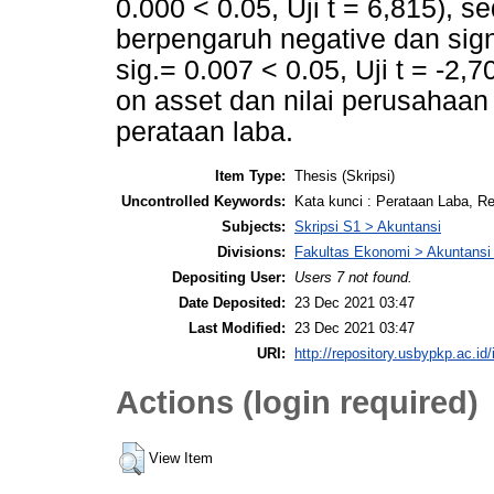
0.000 < 0.05, Uji t = 6,815), 
berpengaruh negative dan signi
sig.= 0.007 < 0.05, Uji t = -2,
on asset dan nilai perusahaan
perataan laba.
Item Type:
Thesis (Skripsi)
Uncontrolled Keywords:
Kata kunci : Perataan Laba, Re
Subjects:
Skripsi S1 > Akuntansi
Divisions:
Fakultas Ekonomi > Akuntansi
Depositing User:
Users 7 not found.
Date Deposited:
23 Dec 2021 03:47
Last Modified:
23 Dec 2021 03:47
URI:
http://repository.usbypkp.ac.id/
Actions (login required)
View Item