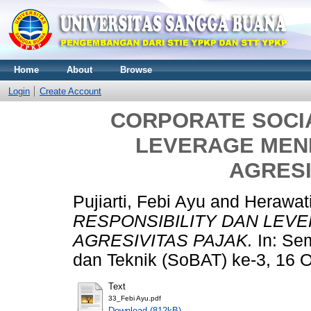
Home
About
Browse
Login
Create Account
CORPORATE SOCIA
LEVERAGE MEN
AGRESI
Pujiarti, Febi Ayu
and
Herawati
RESPONSIBILITY DAN LEV
AGRESIVITAS PAJAK.
In: Sem
dan Teknik (SoBAT) ke-3, 16 
Text
33_Febi Ayu.pdf
Download (812kB)