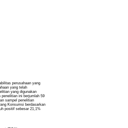
tabilitas perusahaan yang
sahaan yang telah
litian yang digunakan
penelitian ini berjumlah 59
an sampel penelitian
rang Konsumsi berdasarkan
ruh positif sebesar 21,1%