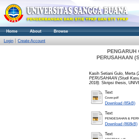
Home
About
Browse
Login
Create Account
PENGARUH C
PERUSAHAAN (Stu
Kasih Setiani Gulo, Merta
(
PERUSAHAAN (Studi Kasus P
2018).
Skripsi thesis, U
Text
Cover.pdf
Download (85kB)
Text
PENGESAHAN & PERN
Download (868kB)
Text