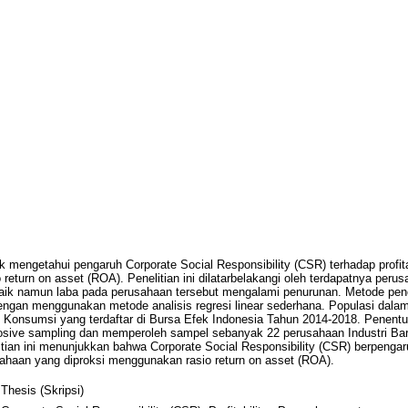
tuk mengetahui pengaruh Corporate Social Responsibility (CSR) terhadap profi
return on asset (ROA). Penelitian ini dilatarbelakangi oleh terdapatnya peru
k namun laba pada perusahaan tersebut mengalami penurunan. Metode pene
engan menggunakan metode analisis regresi linear sederhana. Populasi dalam 
 Konsumsi yang terdaftar di Bursa Efek Indonesia Tahun 2014-2018. Penentu
sive sampling dan memperoleh sampel sebanyak 22 perusahaan Industri Ba
nelitian ini menunjukkan bahwa Corporate Social Responsibility (CSR) berpenga
usahaan yang diproksi menggunakan rasio return on asset (ROA).
Thesis (Skripsi)