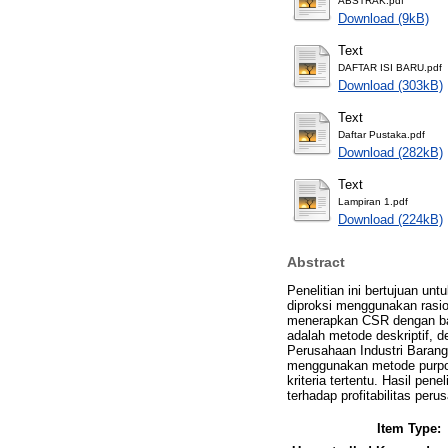
ABSTRAK.pdf
Download (9kB)
Text
DAFTAR ISI BARU.pdf
Download (303kB)
Text
Daftar Pustaka.pdf
Download (282kB)
Text
Lampiran 1.pdf
Download (224kB)
Abstract
Penelitian ini bertujuan un
diproksi menggunakan rasio 
menerapkan CSR dengan bai
adalah metode deskriptif, d
Perusahaan Industri Barang
menggunakan metode purpo
kriteria tertentu. Hasil pe
terhadap profitabilitas per
Item Type: