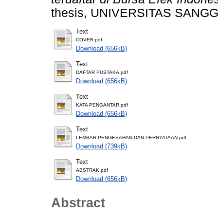
thesis, UNIVERSITAS SAN
Text
COVER.pdf
Download (656kB)
Text
DAFTAR PUSTAKA.pdf
Download (656kB)
Text
KATA PENGANTAR.pdf
Download (656kB)
Text
LEMBAR PENGESAHAN DAN PERNYATAAN.pdf
Download (739kB)
Text
ABSTRAK.pdf
Download (656kB)
Abstract