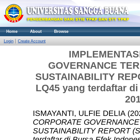
Home
About
Browse
Login
Create Account
IMPLEMENTAS
GOVERNANCE TER
SUSTAINABILITY REPO
LQ45 yang terdaftar d
201
ISMAYANTI, ULFIE DELIA
(20
CORPORATE GOVERNANCE
SUSTAINABILITY REPORT (St
terdaftar di Bursa Efek Indon