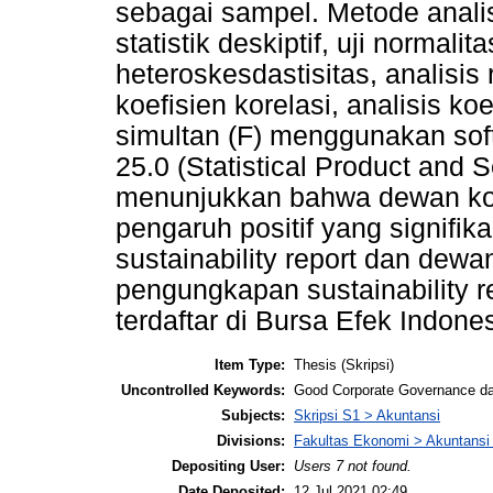
sebagai sampel. Metode analis
statistik deskiptif, uji normalitas
heteroskesdastisitas, analisis 
koefisien korelasi, analisis koef
simultan (F) menggunakan so
25.0 (Statistical Product and Se
menunjukkan bahwa dewan komi
pengaruh positif yang signifi
sustainability report dan dewa
pengungkapan sustainability 
terdaftar di Bursa Efek Indone
Item Type:
Thesis (Skripsi)
Uncontrolled Keywords:
Good Corporate Governance dan
Subjects:
Skripsi S1 > Akuntansi
Divisions:
Fakultas Ekonomi > Akuntansi
Depositing User:
Users 7 not found.
Date Deposited:
12 Jul 2021 02:49