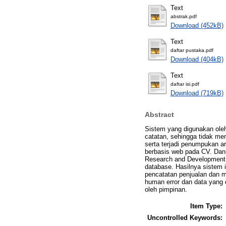
Text
abstrak.pdf
Download (452kB)
Text
daftar pustaka.pdf
Download (404kB)
Text
daftar isi.pdf
Download (719kB)
Abstract
Sistem yang digunakan ol
catatan, sehingga tidak me
serta terjadi penumpukan ar
berbasis web pada CV. Dan
Research and Development
database. Hasilnya sistem
pencatatan penjualan dan m
human error dan data yang 
oleh pimpinan.
Item Type:
Uncontrolled Keywords: