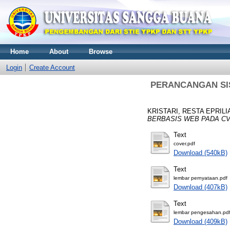
Home
About
Browse
Login
Create Account
PERANCANGAN SIS
KRISTARI, RESTA EPRILI
BERBASIS WEB PADA CV
Text
cover.pdf
Download (540kB)
Text
lembar pernyataan.pdf
Download (407kB)
Text
lembar pengesahan.pd
Download (409kB)