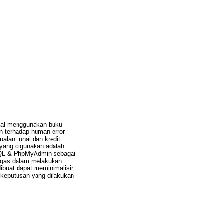
ual menggunakan buku
n terhadap human error
ualan tunai dan kredit
yang digunakan adalah
SQL & PhpMyAdmin sebagai
tugas dalam melakukan
dibuat dapat meminimalisir
 keputusan yang dilakukan