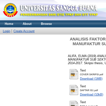
Home
About
Browse
Login
Create Account
ANALISIS FAKTO
MANUFAKTUR SU
ALIFA, ELMA
(2019)
ANAL
MANUFAKTUR SUB SEKTO
2014-2017.
Skripsi thesi
Text
COVER SKRIPSI.pdf
Download (1MB)
Text
DAFTAR IS1.pdf
Download (10kB)
Text