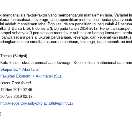
ntuk menganalisis faktor-faktor yang mempengaruhi manajemen laba. Variabel
 ukuran perusahaan, leverage, dan kepemilikan institusional, sedangkan vari
 ini adalah manajemen laba. Populasi dalam penelitian ini berjumlah 41 peru
ftar di Bursa Efek Indonesia (BEI) pada tahun 2014-2017. Penelitian sampe
mpel sebanyak 9 perusahaan manufakur sub sektor barang konsumsi berdasar
 bahwa secara persial ukuran perusahaan, leverage, dan kepemilikan institus
dangkan secara simultan ukuran perusahaan, leverage, dan kepemilikan inst
Thesis (Skripsi)
Kata kunci : ukuran perusahaan, leverage, Kepemilikan institusional dan ma
Skripsi S1 > Akuntansi
Fakultas Ekonomi > Akuntansi (S1)
Users 7 not found.
11 Nov 2019 02:46
30 Nov 2019 02:12
http://repository.usbypkp.ac.id/id/eprint/117
)