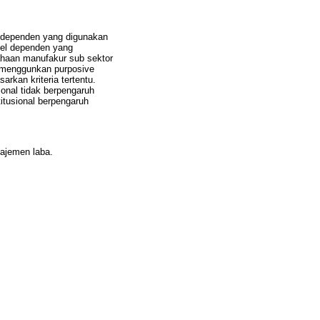
 independen yang digunakan
abel dependen yang
sahaan manufakur sub sektor
l menggunkan purposive
kan kriteria tertentu.
ional tidak berpengaruh
itusional berpengaruh
najemen laba.