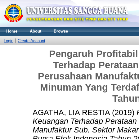
Home
About
Browse
Login
Create Account
Pengaruh Profitabi
Terhadap Perataan
Perusahaan Manufakt
Minuman Yang Terdaft
Tahun
AGATHA, LIA RESTIA
(2019)
Keuangan Terhadap Perataan 
Manufaktur Sub. Sektor Maka
Bursa Efek Indonesia Tahun 2