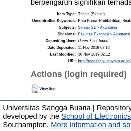
berpengaruh signifikan terhad
Item Type:
Thesis (Skripsi)
Uncontrolled Keywords:
Kata Kunci: Profitabilitas, Ri
Subjects:
Skripsi S1 > Akuntansi
Divisions:
Fakultas Ekonomi > Akuntansi
Depositing User:
Users 7 not found.
Date Deposited:
11 Nov 2019 02:12
Last Modified:
30 Nov 2019 02:12
URI:
http://repository.usbypkp.ac.id/
Actions (login required)
View Item
Universitas Sangga Buana | Repositor
developed by the
School of Electroni
Southampton.
More information and sof