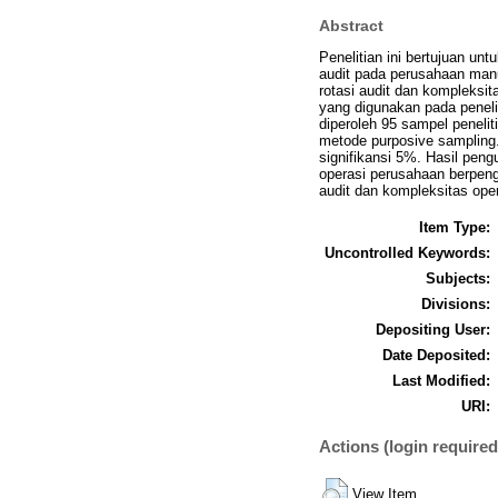
Abstract
Penelitian ini bertujuan un
audit pada perusahaan manuf
rotasi audit dan kompleksit
yang digunakan pada peneli
diperoleh 95 sampel penelit
metode purposive sampling. 
signifikansi 5%. Hasil peng
operasi perusahaan berpenga
audit dan kompleksitas oper
Item Type:
Uncontrolled Keywords:
Subjects:
Divisions:
Depositing User:
Date Deposited:
Last Modified:
URI:
Actions (login required
View Item