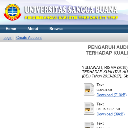
Home
About
Browse
Login
Create Account
PENGARUH AUDI
TERHADAP KUALITA
YULIAWATI, RISMA
(2019
TERHADAP KUALITAS AUDIT (
(BEI) Tahun 2013-2017).
Sk
Text
COVER.pdf
Download (710kB)
Text
DAFTAR ISI-1.pdf
Download (39kB)
Text