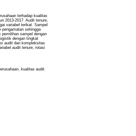
erusahaan terhadap kualitas
un 2013-2017. Audit tenure,
ai variabel terikat. Sampel
ode pengamatan sehingga
ik pemilihan sampel dengan
ogistik dengan tingkat
asi audit dan kompleksitas
iabel audit tenure, rotasi
perusahaan, kualitas audit.