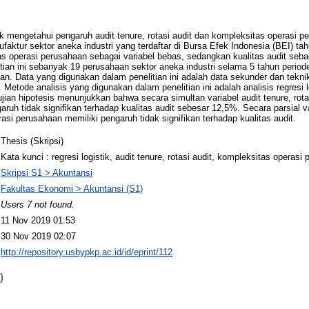
tuk mengetahui pengaruh audit tenure, rotasi audit dan kompleksitas operasi p
aktur sektor aneka industri yang terdaftar di Bursa Efek Indonesia (BEI) tah
as operasi perusahaan sebagai variabel bebas, sedangkan kualitas audit sebag
tian ini sebanyak 19 perusahaan sektor aneka industri selama 5 tahun peri
ian. Data yang digunakan dalam penelitian ini adalah data sekunder dan tekn
Metode analisis yang digunakan dalam penelitian ini adalah analisis regresi l
ujian hipotesis menunjukkan bahwa secara simultan variabel audit tenure, rot
ruh tidak signifikan terhadap kualitas audit sebesar 12,5%. Secara parsial var
asi perusahaan memiliki pengaruh tidak signifikan terhadap kualitas audit.
Thesis (Skripsi)
Kata kunci : regresi logistik, audit tenure, rotasi audit, kompleksitas operasi 
Skripsi S1 > Akuntansi
Fakultas Ekonomi > Akuntansi (S1)
Users 7 not found.
11 Nov 2019 01:53
30 Nov 2019 02:07
http://repository.usbypkp.ac.id/id/eprint/112
)