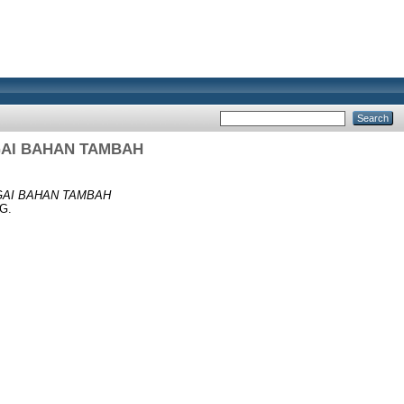
AI BAHAN TAMBAH
GAI BAHAN TAMBAH
G.