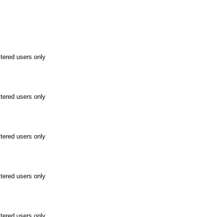
stered users only
stered users only
stered users only
stered users only
stered users only