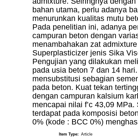
admixture. Seiringnya denga
bahan utama, perlu adanya ba
menurunkan kualitas mutu bet
Pada penelitian ini, adanya 
campuran beton dengan varia
menambahakan zat admixture
Superplasticizer jenis Sika V
Pengujian yang dilakukan melip
pada usia beton 7 dan 14 hari. 
mensubstitusi sebagian seme
pada beton. Kuat tekan tertin
dengan campuran kalsium kar
mencapai nilai f’c 43,09 MPa.
terdapat pada komposisi beto
0% (kode : BCC 0%) menghasi
Item Type:
Article