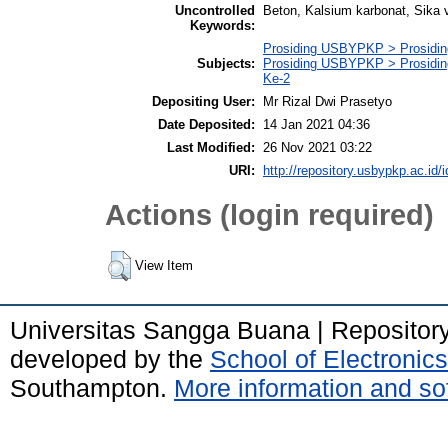
Uncontrolled
Beton, Kalsium karbonat, Sika v
Keywords:
Prosiding USBYPKP > Prosiding S
Subjects:
Prosiding USBYPKP > Prosiding S
Ke-2
Depositing User:
Mr Rizal Dwi Prasetyo
Date Deposited:
14 Jan 2021 04:36
Last Modified:
26 Nov 2021 03:22
URI:
http://repository.usbypkp.ac.id/i
Actions (login required)
View Item
Universitas Sangga Buana | Repositor
developed by the
School of Electroni
Southampton.
More information and sof