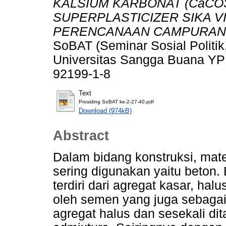
KALSIUM KARBONAT (CaCO
SUPERPLASTICIZER SIKA 
PERENCANAAN CAMPURAN B
SoBAT (Seminar Sosial Politik,
Universitas Sangga Buana YPK
92199-1-8
Text
Prosiding SoBAT ke-2-27-40.pdf
Download (974kB)
Abstract
Dalam bidang konstruksi, mate
sering digunakan yaitu beton
terdiri dari agregat kasar, hal
oleh semen yang juga sebagai 
agregat halus dan sesekali di