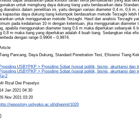
tersebut dapat didasarkan pada kondisi tanah serta pembebanan yang ada d
gunakan untuk mengitung daya dukung tiang yaitu berdasarkan data Standard
g dianalisis dalam penelitian ini, yaitu dengan variasi diameter 0,4 m, 0,6 m, 
 kapasitas daya dukung tiang kelompok berdasarkan metode Terzaghi lebih k
sarankan untuk menggunakan metode Terzaghi. Hasil dari analisis Terzaghi ya
ptimum pada kedalaman 10 m dengan ketentuan, jika menggunakan diameter t
ng, apabila menggunakan diameter tiang 0,6 m maka diperlukan sebanyak 6 bu
0,8 m maka tiang yang diperlukan adalah 4 buah tiang. Sedangkan nilai efisi
berbeda dengan range 0,9904 – 0,9974.
Article
Tiang Pancang, Daya Dukung, Standard Penetration Test, Efisiensi Tiang Ke
Prosiding USBYPKP > Prosiding Sobat (sosial politik, bisnis, akuntansi dan t
Prosiding USBYPKP > Prosiding Sobat (sosial politik, bisnis, akuntansi dan t
Ke-2
Mr Rizal Dwi Prasetyo
14 Jan 2021 04:30
26 Nov 2021 03:20
http://repository.usbypkp.ac.id/id/eprint/1020
)