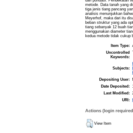
dari pondasi. Pendekatan 
metode. Data tanah yang di
tiga jenis tiang pancang yan
analisis menunjukkan bahwa
Meyerhof, maka dari itu di
beban struktur yang ada o
tiang sebanyak 12 buah tia
menggunakan diameter tiang 
kedua metode tidak cukup 
Item Type:
Uncontrolled
Keywords:
Subjects:
Depositing User:
Date Deposited:
Last Modified:
URI:
Actions (login required
View Item