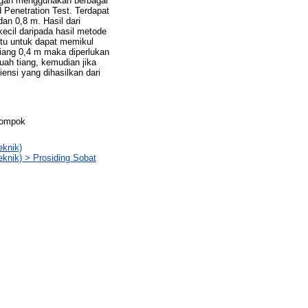
engan menggunakan berbagai
 Penetration Test. Terdapat
dan 0,8 m. Hasil dari
ecil daripada hasil metode
itu untuk dapat memikul
iang 0,4 m maka diperlukan
ah tiang, kemudian jika
ensi yang dihasilkan dari
lompok
eknik)
eknik) > Prosiding Sobat