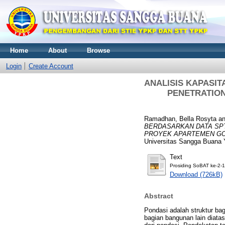
Home
About
Browse
Login
Create Account
ANALISIS KAPASI
PENETRATION
Ramadhan, Bella Rosyta
a
BERDASARKAN DATA SP
PROYEK APARTEMEN GO
Universitas Sangga Buana 
Text
Prosiding SoBAT ke-2-1
Download (726kB)
Abstract
Pondasi adalah struktur b
bagian bangunan lain diat