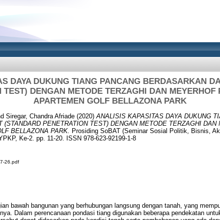
TAS DAYA DUKUNG TIANG PANCANG BERDASARKAN DA
 TEST) DENGAN METODE TERZAGHI DAN MEYERHOF
APARTEMEN GOLF BELLAZONA PARK
nd
Siregar, Chandra Afriade
(2020)
ANALISIS KAPASITAS DAYA DUKUNG T
T (STANDARD PENETRATION TEST) DENGAN METODE TERZAGHI DAN
LF BELLAZONA PARK.
Prosiding SoBAT (Seminar Sosial Politik, Bisnis, Ak
YPKP, Ke-2. pp. 11-20. ISSN 978-623-92199-1-8
7-26.pdf
agian bawah bangunan yang berhubungan langsung dengan tanah, yang mempu
asnya. Dalam perencanaan pondasi tiang digunakan beberapa pendekatan unt