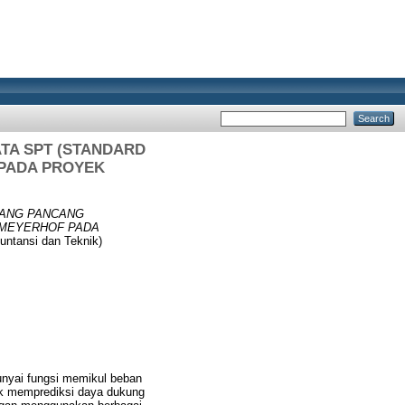
TA SPT (STANDARD
 PADA PROYEK
IANG PANCANG
 MEYERHOF PADA
untansi dan Teknik)
nyai fungsi memikul beban
uk memprediksi daya dukung